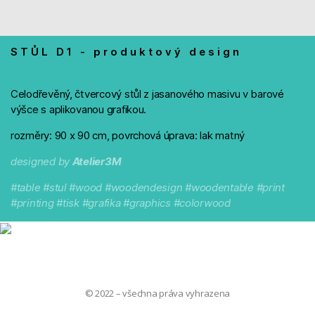
STŮL D1 - produktový design
Celodřevěný, čtvercový stůl z jasanového masivu v barové
výšce s aplikovanou grafikou.
rozměry: 90 x 90 cm, povrchová úprava: lak matný
designed by
Atelier3M
#table #stul #wood #woodendesign #woodentable #print
#printing #tisk #grafika #graphics #colorwood
© 2022 – všechna práva vyhrazena